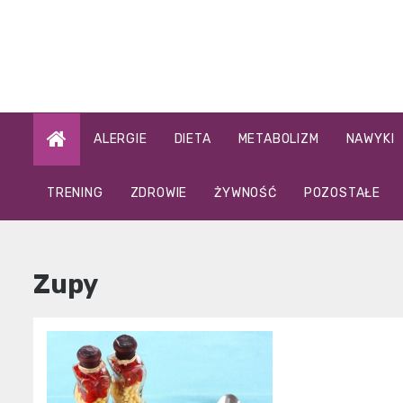
Skip
to
content
ALERGIE
DIETA
METABOLIZM
NAWYKI
TRENING
ZDROWIE
ŻYWNOŚĆ
POZOSTAŁE
Zupy