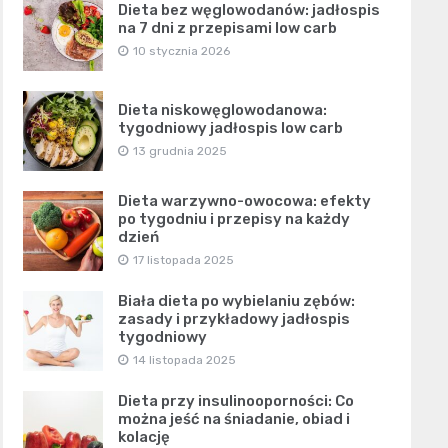
Dieta bez węglowodanów: jadłospis
na 7 dni z przepisami low carb
10 stycznia 2026
Dieta niskowęglowodanowa:
tygodniowy jadłospis low carb
13 grudnia 2025
Dieta warzywno-owocowa: efekty
po tygodniu i przepisy na każdy
dzień
17 listopada 2025
Biała dieta po wybielaniu zębów:
zasady i przykładowy jadłospis
tygodniowy
14 listopada 2025
Dieta przy insulinooporności: Co
można jeść na śniadanie, obiad i
kolację