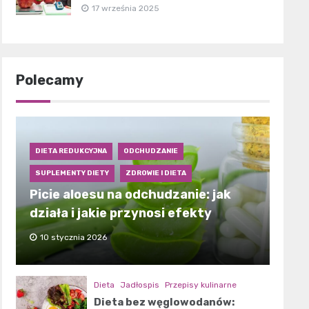
17 września 2025
Polecamy
DIETA REDUKCYJNA
ODCHUDZANIE
SUPLEMENTY DIETY
ZDROWIE I DIETA
Picie aloesu na odchudzanie: jak
działa i jakie przynosi efekty
10 stycznia 2026
Dieta
Jadłospis
Przepisy kulinarne
Dieta bez węglowodanów: