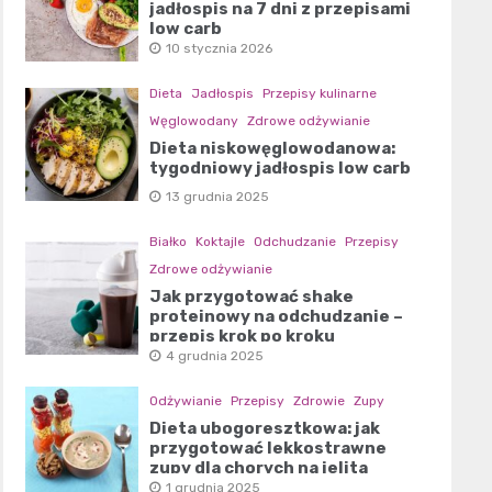
jadłospis na 7 dni z przepisami
low carb
10 stycznia 2026
Dieta
Jadłospis
Przepisy kulinarne
Węglowodany
Zdrowe odżywianie
Dieta niskowęglowodanowa:
tygodniowy jadłospis low carb
13 grudnia 2025
Białko
Koktajle
Odchudzanie
Przepisy
Zdrowe odżywianie
Jak przygotować shake
proteinowy na odchudzanie –
przepis krok po kroku
4 grudnia 2025
Odżywianie
Przepisy
Zdrowie
Zupy
Dieta ubogoresztkowa: jak
przygotować lekkostrawne
zupy dla chorych na jelita
1 grudnia 2025