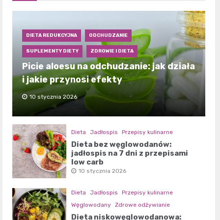
DIETA REDUKCYJNA
ODCHUDZANIE
SUPLEMENTY DIETY
ZDROWIE I DIETA
Picie aloesu na odchudzanie: jak działa
i jakie przynosi efekty
10 stycznia 2026
Dieta
Jadłospis
Przepisy kulinarne
Dieta bez węglowodanów:
jadłospis na 7 dni z przepisami
low carb
10 stycznia 2026
Dieta
Jadłospis
Przepisy kulinarne
Węglowodany
Zdrowe odżywianie
Dieta niskowęglowodanowa: