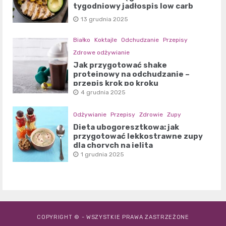
tygodniowy jadłospis low carb
13 grudnia 2025
Białko
Koktajle
Odchudzanie
Przepisy
Zdrowe odżywianie
Jak przygotować shake
proteinowy na odchudzanie –
przepis krok po kroku
4 grudnia 2025
Odżywianie
Przepisy
Zdrowie
Zupy
Dieta ubogoresztkowa: jak
przygotować lekkostrawne zupy
dla chorych na jelita
1 grudnia 2025
COPYRIGHT © - WSZYSTKIE PRAWA ZASTRZEŻONE