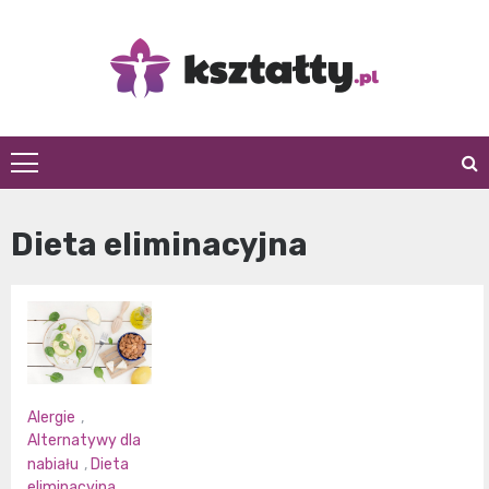
Skip
to
content
Kształty
Dieta eliminacyjna
Alergie
,
Alternatywy dla
nabiału
,
Dieta
eliminacyjna
,