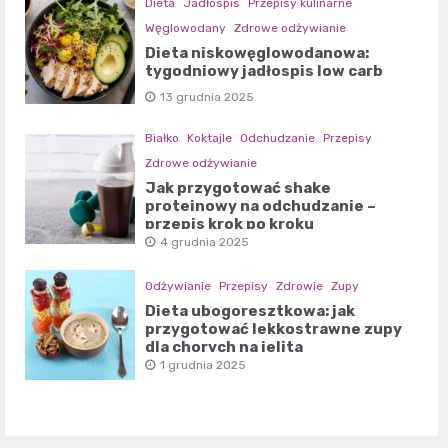
Dieta
Jadłospis
Przepisy kulinarne
Węglowodany
Zdrowe odżywianie
Dieta niskowęglowodanowa:
tygodniowy jadłospis low carb
13 grudnia 2025
Białko
Koktajle
Odchudzanie
Przepisy
Zdrowe odżywianie
Jak przygotować shake
proteinowy na odchudzanie –
przepis krok po kroku
4 grudnia 2025
Odżywianie
Przepisy
Zdrowie
Zupy
Dieta ubogoresztkowa: jak
przygotować lekkostrawne zupy
dla chorych na jelita
1 grudnia 2025