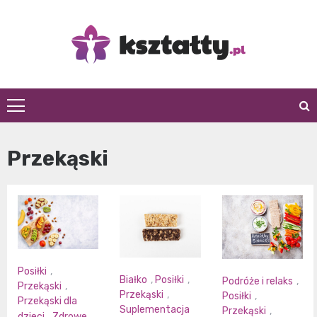
Skip
to
content
Kształty
Przekąski
Posiłki
,
Białko
,
Posiłki
,
Podróże i relaks
,
Przekąski
,
Przekąski
,
Posiłki
,
Przekąski dla
Suplementacja
Przekąski
,
dzieci
,
Zdrowe