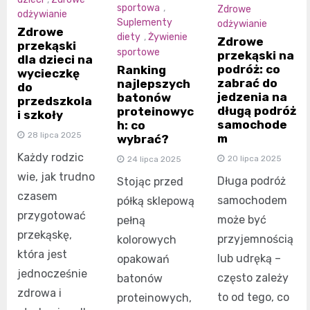
sportowa
,
Zdrowe
odżywianie
Suplementy
odżywianie
Zdrowe
diety
,
Żywienie
Zdrowe
przekąski
sportowe
przekąski na
dla dzieci na
podróż: co
Ranking
wycieczkę
zabrać do
najlepszych
do
jedzenia na
batonów
przedszkola
długą podróż
proteinowyc
i szkoły
samochode
h: co
28 lipca 2025
m
wybrać?
Każdy rodzic
20 lipca 2025
24 lipca 2025
wie, jak trudno
Długa podróż
Stojąc przed
czasem
samochodem
półką sklepową
przygotować
może być
pełną
przekąskę,
przyjemnością
kolorowych
która jest
lub udręką –
opakowań
jednocześnie
często zależy
batonów
zdrowa i
to od tego, co
proteinowych,