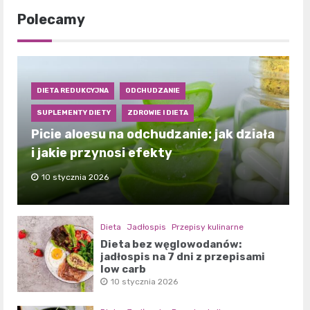
Polecamy
DIETA REDUKCYJNA
ODCHUDZANIE
SUPLEMENTY DIETY
ZDROWIE I DIETA
Picie aloesu na odchudzanie: jak działa
i jakie przynosi efekty
10 stycznia 2026
Dieta
Jadłospis
Przepisy kulinarne
Dieta bez węglowodanów:
jadłospis na 7 dni z przepisami
low carb
10 stycznia 2026