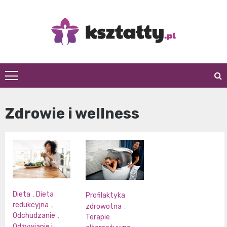
Skip
to
content
Kształty
Zdrowie i wellness
Dieta
,
Dieta
Profilaktyka
redukcyjna
,
zdrowotna
,
Odchudzanie
,
Terapie
Odżywianie i