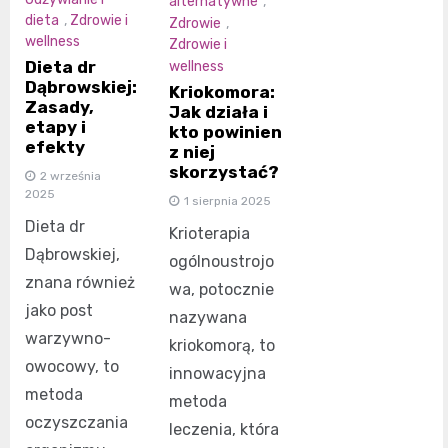
alternatywne
,
dieta
,
Zdrowie i
Zdrowie
,
wellness
Zdrowie i
Dieta dr
wellness
Dąbrowskiej:
Kriokomora:
Zasady,
Jak działa i
etapy i
kto powinien
efekty
z niej
skorzystać?
2 września
2025
1 sierpnia 2025
Dieta dr
Krioterapia
Dąbrowskiej,
ogólnoustrojo
znana również
wa, potocznie
jako post
nazywana
warzywno-
kriokomorą, to
owocowy, to
innowacyjna
metoda
metoda
oczyszczania
leczenia, która