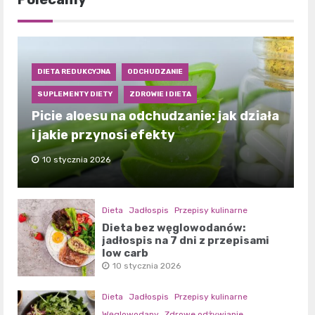
DIETA REDUKCYJNA
ODCHUDZANIE
SUPLEMENTY DIETY
ZDROWIE I DIETA
Picie aloesu na odchudzanie: jak działa
i jakie przynosi efekty
10 stycznia 2026
Dieta
Jadłospis
Przepisy kulinarne
Dieta bez węglowodanów:
jadłospis na 7 dni z przepisami
low carb
10 stycznia 2026
Dieta
Jadłospis
Przepisy kulinarne
Węglowodany
Zdrowe odżywianie