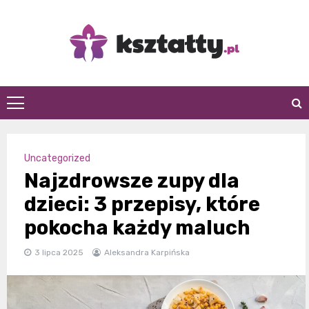
Skip
to
content
Kształty
Uncategorized
Najzdrowsze zupy dla
dzieci: 3 przepisy, które
pokocha każdy maluch
3 lipca 2025
Aleksandra Karpińska