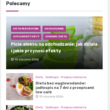
Polecamy
DIETA REDUKCYJNA
ODCHUDZANIE
SUPLEMENTY DIETY
ZDROWIE I DIETA
Picie aloesu na odchudzanie: jak działa
i jakie przynosi efekty
10 stycznia 2026
Dieta
Jadłospis
Przepisy kulinarne
Dieta bez węglowodanów:
jadłospis na 7 dni z przepisami
low carb
10 stycznia 2026
Dieta
Jadłospis
Przepisy kulinarne