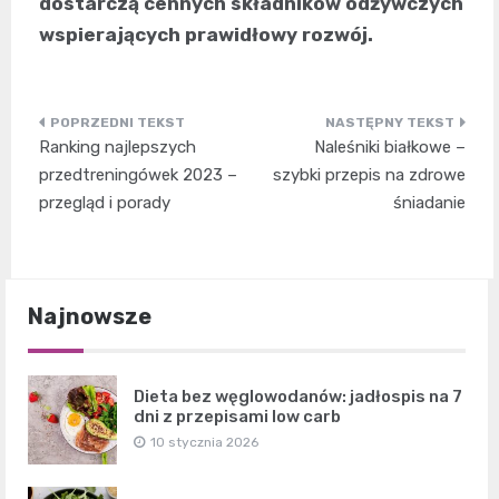
dostarczą cennych składników odżywczych
wspierających prawidłowy rozwój.
Nawigacja
Ranking najlepszych
Naleśniki białkowe –
wpisu
przedtreningówek 2023 –
szybki przepis na zdrowe
przegląd i porady
śniadanie
Najnowsze
Dieta bez węglowodanów: jadłospis na 7
dni z przepisami low carb
10 stycznia 2026