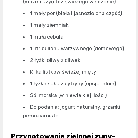
(można użyć też świeżego w sezonie)
1 mały por (biała i jasnozielona część)
1 mały ziemniak
1 mała cebula
1 litr bulionu warzywnego (domowego)
2 łyżki oliwy z oliwek
Kilka listków świeżej mięty
1 łyżka soku z cytryny (opcjonalnie)
Sól morska (w niewielkiej ilości)
Do podania: jogurt naturalny, grzanki
pełnoziarniste
Przygotowanie zielonej zupy-