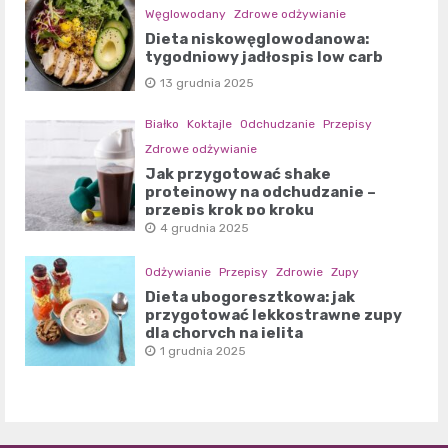
Węglowodany
Zdrowe odżywianie
Dieta niskowęglowodanowa:
tygodniowy jadłospis low carb
13 grudnia 2025
Białko
Koktajle
Odchudzanie
Przepisy
Zdrowe odżywianie
Jak przygotować shake
proteinowy na odchudzanie –
przepis krok po kroku
4 grudnia 2025
Odżywianie
Przepisy
Zdrowie
Zupy
Dieta ubogoresztkowa: jak
przygotować lekkostrawne zupy
dla chorych na jelita
1 grudnia 2025