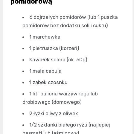
pomidorową
6 dojrzałych pomidorów (lub 1 puszka
pomidorów bez dodatku soli i cukru)
1 marchewka
1 pietruszka (korzeń)
Kawałek selera (ok. 50g)
1 mała cebula
1 ząbek czosnku
1 litr bulionu warzywnego lub
drobiowego (domowego)
2 łyżki oliwy z oliwek
1/2 szklanki białego ryżu (najlepiej
basmati lub jaśminowy)