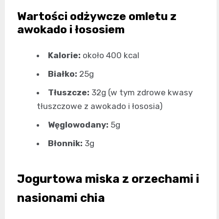
Wartości odżywcze omletu z
awokado i łososiem
Kalorie:
około 400 kcal
Białko:
25g
Tłuszcze:
32g (w tym zdrowe kwasy
tłuszczowe z awokado i łososia)
Węglowodany:
5g
Błonnik:
3g
Jogurtowa miska z orzechami i
nasionami chia