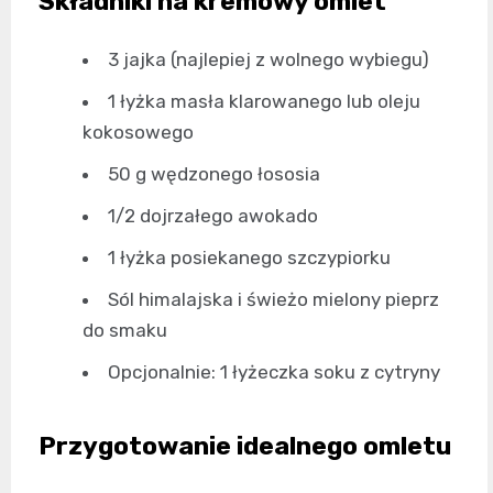
Składniki na kremowy omlet
3 jajka (najlepiej z wolnego wybiegu)
1 łyżka masła klarowanego lub oleju
kokosowego
50 g wędzonego łososia
1/2 dojrzałego awokado
1 łyżka posiekanego szczypiorku
Sól himalajska i świeżo mielony pieprz
do smaku
Opcjonalnie: 1 łyżeczka soku z cytryny
Przygotowanie idealnego omletu