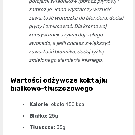
porcjami składników (oprócz płynów) i
zamroź je. Rano wystarczy wrzucić
zawartość woreczka do blendera, dodać
płyny i zmiksować. Dla kremowej
konsystencji używaj dojrzałego
awokado, a jeśli chcesz zwiększyć
zawartość błonnika, dodaj łyżkę
zmielonego siemienia lnianego.
Wartości odżywcze koktajlu
białkowo-tłuszczowego
Kalorie:
około 450 kcal
Białko:
25g
Tłuszcze:
35g