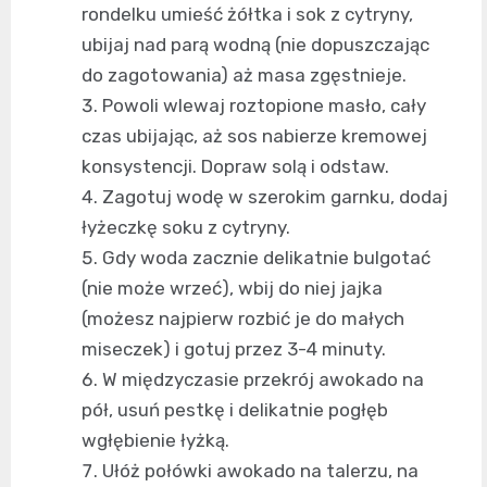
rondelku umieść żółtka i sok z cytryny,
ubijaj nad parą wodną (nie dopuszczając
do zagotowania) aż masa zgęstnieje.
Powoli wlewaj roztopione masło, cały
czas ubijając, aż sos nabierze kremowej
konsystencji. Dopraw solą i odstaw.
Zagotuj wodę w szerokim garnku, dodaj
łyżeczkę soku z cytryny.
Gdy woda zacznie delikatnie bulgotać
(nie może wrzeć), wbij do niej jajka
(możesz najpierw rozbić je do małych
miseczek) i gotuj przez 3-4 minuty.
W międzyczasie przekrój awokado na
pół, usuń pestkę i delikatnie pogłęb
wgłębienie łyżką.
Ułóż połówki awokado na talerzu, na