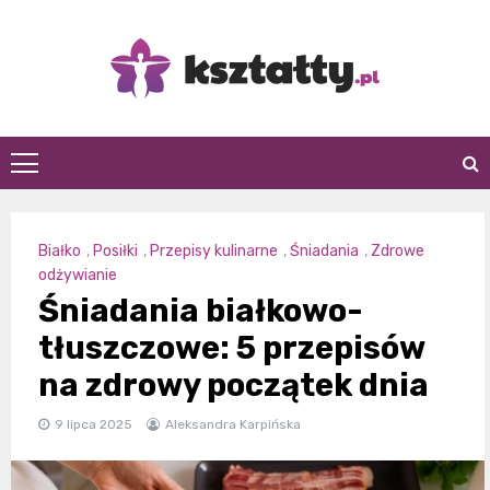
Skip
to
content
Kształty
Białko
,
Posiłki
,
Przepisy kulinarne
,
Śniadania
,
Zdrowe
odżywianie
Śniadania białkowo-
tłuszczowe: 5 przepisów
na zdrowy początek dnia
9 lipca 2025
Aleksandra Karpińska